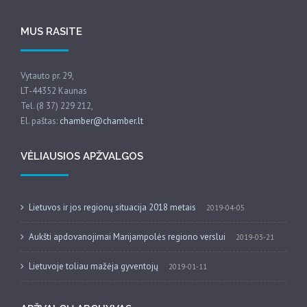
MUS RASITE
Vytauto pr. 29,
LT-44352 Kaunas
Tel. (8 37) 229 212,
El. paštas:
chamber@chamber.lt
VĖLIAUSIOS APŽVALGOS
Lietuvos ir jos regionų situacija 2018 metais
2019-04-05
Aukšti apdovanojimai Marijampolės regiono verslui
2019-03-21
Lietuvoje toliau mažėja gyventojų
2019-01-11