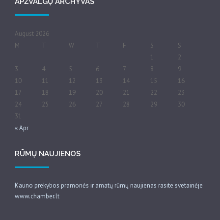
APŽVALGŲ ARCHYVAS
August 2026
M
T
W
T
F
S
S
1
2
3
4
5
6
7
8
9
10
11
12
13
14
15
16
17
18
19
20
21
22
23
24
25
26
27
28
29
30
31
« Apr
RŪMŲ NAUJIENOS
Kauno prekybos pramonės ir amatų rūmų naujienas rasite svetainėje
www.chamber.lt