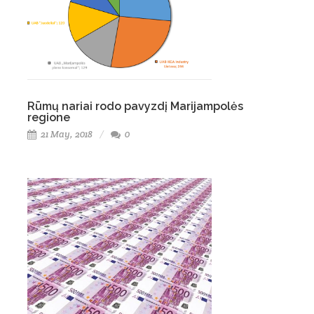
Rūmų nariai rodo pavyzdį Marijampolės
regione
21 May, 2018
0