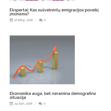
Ekspertai: Kas sušvelnintų emigracijos poveikį
įmonėms?
16 May, 2018
0
Ekonomika auga, bet neramina demografinė
situacija
24 Apr, 2018
0