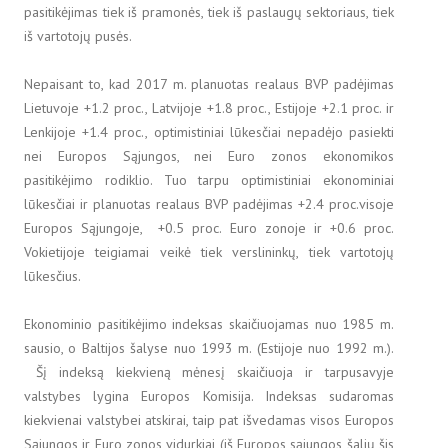
pasitikėjimas tiek iš pramonės, tiek iš paslaugų sektoriaus, tiek
iš vartotojų pusės.
Nepaisant to, kad 2017 m. planuotas realaus BVP padėjimas
Lietuvoje +1.2 proc., Latvijoje +1.8 proc., Estijoje +2.1 proc. ir
Lenkijoje +1.4 proc., optimistiniai lūkesčiai nepadėjo pasiekti
nei Europos Sąjungos, nei Euro zonos ekonomikos
pasitikėjimo rodiklio. Tuo tarpu optimistiniai ekonominiai
lūkesčiai ir planuotas realaus BVP padėjimas +2.4 proc.visoje
Europos Sąjungoje, +0.5 proc. Euro zonoje ir +0.6 proc.
Vokietijoje teigiamai veikė tiek verslininkų, tiek vartotojų
lūkesčius.
Ekonominio pasitikėjimo indeksas skaičiuojamas nuo 1985 m.
sausio, o Baltijos šalyse nuo 1993 m. (Estijoje nuo 1992 m.).
Šį indeksą kiekvieną mėnesį skaičiuoja ir tarpusavyje
valstybes lygina Europos Komisija. Indeksas sudaromas
kiekvienai valstybei atskirai, taip pat išvedamas visos Europos
Sąjungos ir Euro zonos vidurkiai (iš Europos sąjungos šalių šis