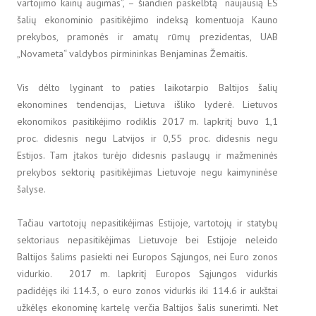
vartojimo kainų augimas”, – šiandien paskelbtą naujausią ES
šalių ekonominio pasitikėjimo indeksą komentuoja Kauno
prekybos, pramonės ir amatų rūmų prezidentas, UAB
„Novameta“ valdybos pirmininkas Benjaminas Žemaitis.
Vis dėlto lyginant to paties laikotarpio Baltijos šalių
ekonomines tendencijas, Lietuva išliko lyderė. Lietuvos
ekonomikos pasitikėjimo rodiklis 2017 m. lapkritį buvo 1,1
proc. didesnis negu Latvijos ir 0,55 proc. didesnis negu
Estijos. Tam įtakos turėjo didesnis paslaugų ir mažmeninės
prekybos sektorių pasitikėjimas Lietuvoje negu kaimyninėse
šalyse.
Tačiau vartotojų nepasitikėjimas Estijoje, vartotojų ir statybų
sektoriaus nepasitikėjimas Lietuvoje bei Estijoje neleido
Baltijos šalims pasiekti nei Europos Sąjungos, nei Euro zonos
vidurkio. 2017 m. lapkritį Europos Sąjungos vidurkis
padidėjęs iki 114.3, o euro zonos vidurkis iki 114.6 ir aukštai
užkėlęs ekonominę kartelę verčia Baltijos šalis sunerimti. Net