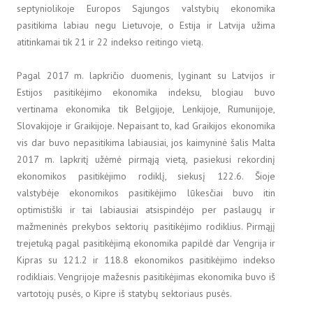
septyniolikoje Europos Sąjungos valstybių ekonomika
pasitikima labiau negu Lietuvoje, o Estija ir Latvija užima
atitinkamai tik 21 ir 22 indekso reitingo vietą.
Pagal 2017 m. lapkričio duomenis, lyginant su Latvijos ir
Estijos pasitikėjimo ekonomika indeksu, blogiau buvo
vertinama ekonomika tik Belgijoje, Lenkijoje, Rumunijoje,
Slovakijoje ir Graikijoje. Nepaisant to, kad Graikijos ekonomika
vis dar buvo nepasitikima labiausiai, jos kaimyninė šalis Malta
2017 m. lapkritį užėmė pirmąją vietą, pasiekusi rekordinį
ekonomikos pasitikėjimo rodiklį, siekusį 122.6. Šioje
valstybėje ekonomikos pasitikėjimo lūkesčiai buvo itin
optimistiški ir tai labiausiai atsispindėjo per paslaugų ir
mažmeninės prekybos sektorių pasitikėjimo rodiklius. Pirmąjį
trejetuką pagal pasitikėjimą ekonomika papildė dar Vengrija ir
Kipras su 121.2 ir 118.8 ekonomikos pasitikėjimo indekso
rodikliais. Vengrijoje mažesnis pasitikėjimas ekonomika buvo iš
vartotojų pusės, o Kipre iš statybų sektoriaus pusės.