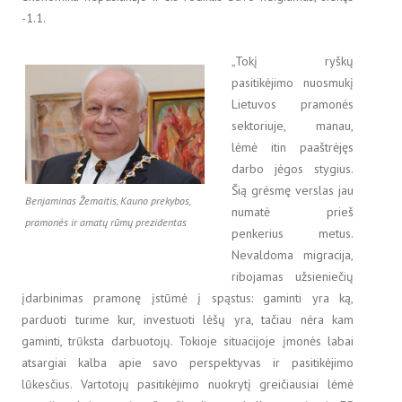
-1.1.
„Tokį ryškų
pasitikėjimo nuosmukį
Lietuvos pramonės
sektoriuje, manau,
lėmė itin paaštrėjęs
darbo jėgos stygius.
Šią grėsmę verslas jau
Benjaminas Žemaitis, Kauno prekybos,
numatė prieš
pramonės ir amatų rūmų prezidentas
penkerius metus.
Nevaldoma migracija,
ribojamas užsieniečių
įdarbinimas pramonę įstūmė į spąstus: gaminti yra ką,
parduoti turime kur, investuoti lėšų yra, tačiau nėra kam
gaminti, trūksta darbuotojų. Tokioje situacijoje įmonės labai
atsargiai kalba apie savo perspektyvas ir pasitikėjimo
lūkesčius. Vartotojų pasitikėjimo nuokrytį greičiausiai lėmė