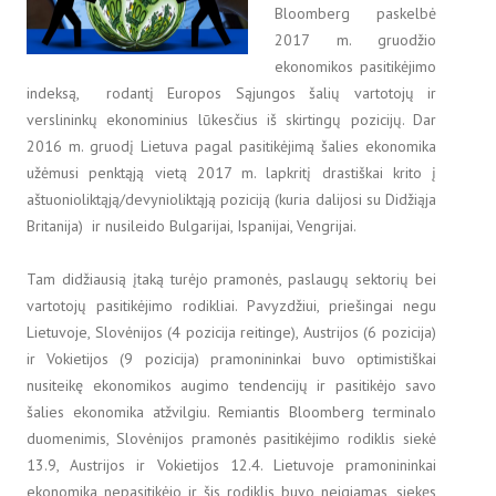
Bloomberg paskelbė
2017 m. gruodžio
ekonomikos pasitikėjimo
indeksą, rodantį Europos Sąjungos šalių vartotojų ir
verslininkų ekonominius lūkesčius iš skirtingų pozicijų. Dar
2016 m. gruodį Lietuva pagal pasitikėjimą šalies ekonomika
užėmusi penktąją vietą 2017 m. lapkritį drastiškai krito į
aštuonioliktąją/devynioliktąją poziciją (kuria dalijosi su Didžiąja
Britanija) ir nusileido Bulgarijai, Ispanijai, Vengrijai.
Tam didžiausią įtaką turėjo pramonės, paslaugų sektorių bei
vartotojų pasitikėjimo rodikliai. Pavyzdžiui, priešingai negu
Lietuvoje, Slovėnijos (4 pozicija reitinge), Austrijos (6 pozicija)
ir Vokietijos (9 pozicija) pramonininkai buvo optimistiškai
nusiteikę ekonomikos augimo tendencijų ir pasitikėjo savo
šalies ekonomika atžvilgiu. Remiantis Bloomberg terminalo
duomenimis, Slovėnijos pramonės pasitikėjimo rodiklis siekė
13.9, Austrijos ir Vokietijos 12.4. Lietuvoje pramonininkai
ekonomika nepasitikėjo ir šis rodiklis buvo neigiamas, siekęs