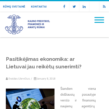
RŪMŲ SVETAINĖ
KONTAKTAI
Facebook
Twitter
Linkedin
Email
RSS
Pasitikėjimas ekonomika: ar
Lietuvai jau reikėtų sunerimti?
Evaldas Ulevičius
/
January 8, 2018
Šiandien viena
didžiausių pasaulyje
verslo ir finansinių
naujienų agentūrų