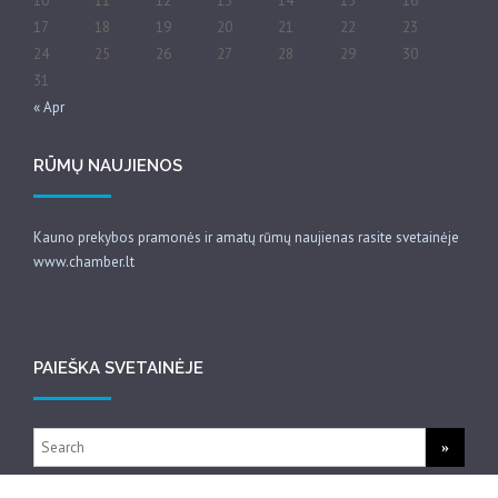
10
11
12
13
14
15
16
17
18
19
20
21
22
23
24
25
26
27
28
29
30
31
« Apr
RŪMŲ NAUJIENOS
Kauno prekybos pramonės ir amatų rūmų naujienas rasite svetainėje
www.chamber.lt
PAIEŠKA SVETAINĖJE