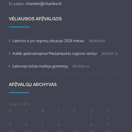
El. paštas:
chamber@chamber.lt
VĖLIAUSIOS APŽVALGOS
Lietuvos ir jos regionų situacija 2018 metais
2019-04-05
Aukšti apdovanojimai Marijampolės regiono verslui
2019-03-21
Lietuvoje toliau mažėja gyventojų
2019-01-11
APŽVALGŲ ARCHYVAS
August 2026
M
T
W
T
F
S
S
1
2
3
4
5
6
7
8
9