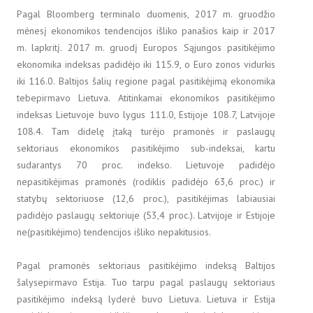
Pagal Bloomberg terminalo duomenis, 2017 m. gruodžio
mėnesį ekonomikos tendencijos išliko panašios kaip ir 2017
m. lapkritį. 2017 m. gruodį Europos Sąjungos pasitikėjimo
ekonomika indeksas padidėjo iki 115.9, o Euro zonos vidurkis
iki 116.0. Baltijos šalių regione pagal pasitikėjimą ekonomika
tebepirmavo Lietuva. Atitinkamai ekonomikos pasitikėjimo
indeksas Lietuvoje buvo lygus 111.0, Estijoje 108.7, Latvijoje
108.4. Tam didelę įtaką turėjo pramonės ir paslaugų
sektoriaus ekonomikos pasitikėjimo sub-indeksai, kartu
sudarantys 70 proc. indekso. Lietuvoje padidėjo
nepasitikėjimas pramonės (rodiklis padidėjo 63,6 proc.) ir
statybų sektoriuose (12,6 proc.), pasitikėjimas labiausiai
padidėjo paslaugų sektoriuje (53,4 proc.). Latvijoje ir Estijoje
ne(pasitikėjimo) tendencijos išliko nepakitusios.
Pagal pramonės sektoriaus pasitikėjimo indeksą Baltijos
šalysepirmavo Estija. Tuo tarpu pagal paslaugų sektoriaus
pasitikėjimo indeksą lyderė buvo Lietuva. Lietuva ir Estija