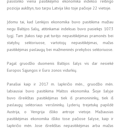
pasislinko viena pasitikėjimo ekonomika indekso reitingo
pozicija aukštyn, tuo tarpu Latvija liko toje pačioje 22 vietoje.
Įdomu tai, kad Lenkijos ekonomika buvo pasitikima mažiau
negu Baltijos šalių, atitinkamai indeksas buvo pasiekęs 107.3
lygį. Tam įtakos taip pat turėjo nepasitikėjimas pramonės bei
statybų sektoriuose, vartotojų nepasitikėjimas, mažas
pasitikėjimas paslaugų bei mažmeninės prekybos sektoriuose.
Pagal gruodžio duomenis Baltijos šalys vis dar nesiekė
Europos Sąjungos ir Euro zonos vidurkių.
Panašiai kaip ir 2017 m. lapkričio mėn., gruodžio mėn.
labiausiai buvo pasitikima Maltos ekonomika. Šioje šalyje
buvo išreikštas pasitikėjimas tiek iš pramonininkų, tiek iš
paslaugų sektoriaus verslininkų. Lyderių trejetuką papildė
Austrija, o Vengrija išliko antroje vietoje. Mažiausias
pasitikėjimas ekonomika išliko tose pačiose šalyse, kaip ir
lapkričio mėn. Jose išreikštas nepasitikėjimas arba mažas