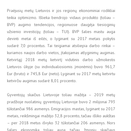
Praėjusių metų Lietuvos ir jos regionų ekonominiai rodikliai
teikia optimizmo. Išlieka bendrojo vidaus produkto (toliau –
BVP) augimo tendencijos, regionuose daugėja tiesioginių
užsienio investicijų (toliau – TUI). BVP šalies mastu auga
devinti metai iš eilės, o lyginant su 2017 metais pokytis
sudarė 7,0 procentus. Tai teigiamai atsiliepia darbo rinkai –
kuriamos naujos darbo vietos, įtakojamas atlyginimų augimas.
Ketvirtąjį 2018 metų ketvirtį vidutinis darbo užmokestis
Lietuvos ūkyje (su individualiosiomis įmonėmis) buvo 961,7
Eur (bruto) ir 745,8 Eur (neto). Lyginant su 2017 metų ketvirtu
ketvirčiu augimas sudarė 8,01 procento.
Gyventojų skaičius Lietuvoje toliau mažėja – 2019 metų
pradžioje nuolatinių gyventojų Lietuvoje buvo 2 milijonai 793
tūkstančiai 986 asmenys. Emigracijos mastas, lyginant su 2017
metais, reikšmingai mažėjo 32,8 procento, tačiau išliko aukštas
– per 2018 metus išvyko 32 tūkstančiai 206 asmenys. Nors
šalies ekonomika toliau auga, tačiau žmonių skaičiaus