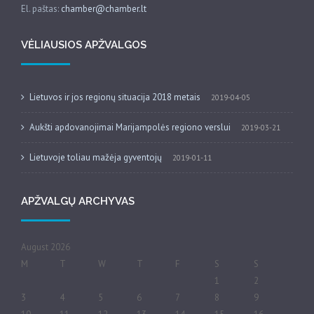
El. paštas:
chamber@chamber.lt
VĖLIAUSIOS APŽVALGOS
Lietuvos ir jos regionų situacija 2018 metais
2019-04-05
Aukšti apdovanojimai Marijampolės regiono verslui
2019-03-21
Lietuvoje toliau mažėja gyventojų
2019-01-11
APŽVALGŲ ARCHYVAS
August 2026
M
T
W
T
F
S
S
1
2
3
4
5
6
7
8
9