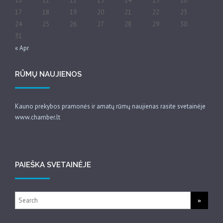
10
11
12
13
14
15
16
17
18
19
20
21
22
23
24
25
26
27
28
29
30
31
« Apr
RŪMŲ NAUJIENOS
Kauno prekybos pramonės ir amatų rūmų naujienas rasite svetainėje
www.chamber.lt
PAIEŠKA SVETAINĖJE