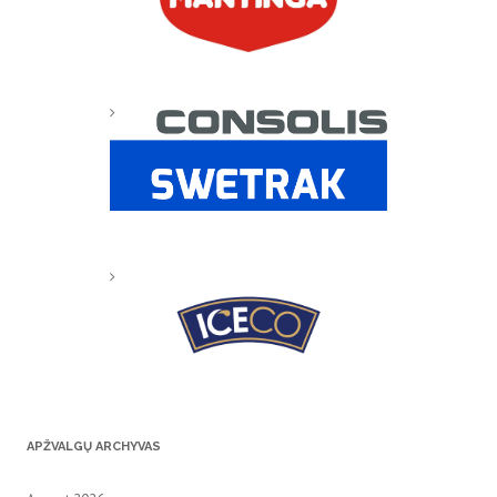
APŽVALGŲ ARCHYVAS