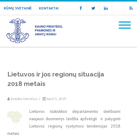
RŪMŲ SVETAINĖ
KONTAKTAI
Facebook
Twitter
Linkedin
Email
RSS
Lietuvos ir jos regionų situacija
2018 metais
Evaldas Ulevičius
/
April 5, 2019
Lietuvos statistikos departamento skelbiami
naujausi duomenys leidžia apžvelgti ir palyginti
Lietuvos regionų vystymosi tendencijas 2018
metais.