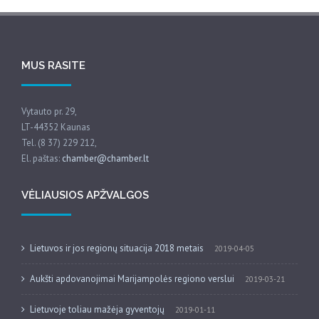
MUS RASITE
Vytauto pr. 29,
LT-44352 Kaunas
Tel. (8 37) 229 212,
El. paštas:
chamber@chamber.lt
VĖLIAUSIOS APŽVALGOS
Lietuvos ir jos regionų situacija 2018 metais
2019-04-05
Aukšti apdovanojimai Marijampolės regiono verslui
2019-03-21
Lietuvoje toliau mažėja gyventojų
2019-01-11