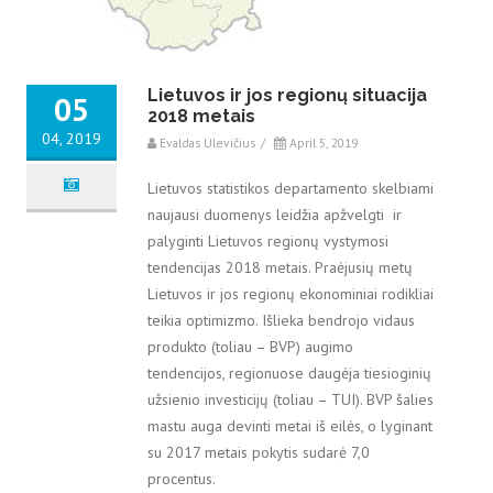
Lietuvos ir jos regionų situacija
05
2018 metais
04, 2019
Evaldas Ulevičius
/
April 5, 2019
Lietuvos statistikos departamento skelbiami
naujausi duomenys leidžia apžvelgti ir
palyginti Lietuvos regionų vystymosi
tendencijas 2018 metais. Praėjusių metų
Lietuvos ir jos regionų ekonominiai rodikliai
teikia optimizmo. Išlieka bendrojo vidaus
produkto (toliau – BVP) augimo
tendencijos, regionuose daugėja tiesioginių
užsienio investicijų (toliau – TUI). BVP šalies
mastu auga devinti metai iš eilės, o lyginant
su 2017 metais pokytis sudarė 7,0
procentus.