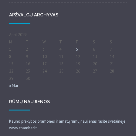
APŽVALGŲ ARCHYVAS
April 2019
M
T
W
T
F
S
S
1
2
3
4
5
6
7
8
9
10
11
12
13
14
15
16
17
18
19
20
21
22
23
24
25
26
27
28
29
30
« Mar
RŪMŲ NAUJIENOS
Kauno prekybos pramonės ir amatų rūmų naujienas rasite svetainėje
www.chamber.lt